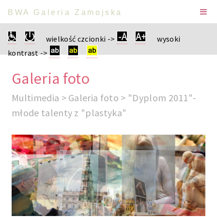
BWA Galeria Zamojska
wielkość czcionki ->
wysoki
kontrast ->
Galeria foto
Multimedia > Galeria foto > "Dyplom 2011"-
młode talenty z "plastyka"