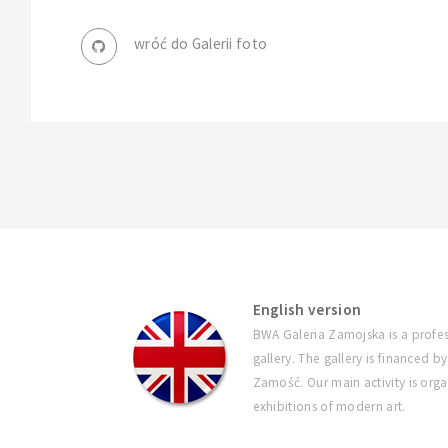
wróć do Galerii foto
English version
BWA Galeria Zamojska is a profes
gallery. The gallery is financed by
Zamość. Our main activity is orga
exhibitions of modern art.