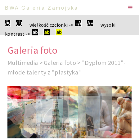
BWA Galeria Zamojska
wielkość czcionki ->
wysoki
kontrast ->
Galeria foto
Multimedia > Galeria foto > "Dyplom 2011"-
młode talenty z "plastyka"