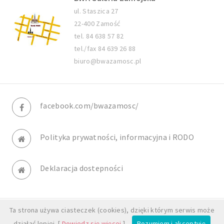
ul. Staszica 27
22-400 Zamość
tel. 84 638 57 82
tel./fax 84 639 26 88
biuro@bwazamosc.pl
facebook.com/bwazamosc/
Polityka prywatności, informacyjna i RODO
Deklaracja dostepności
Ta strona używa ciasteczek (cookies), dzięki którym serwis może
© BWA Galeria Zamojska. All rights reserved.
działać lepiej. [
Dowiedz się więcej
]
Rozumiem i akceptuję