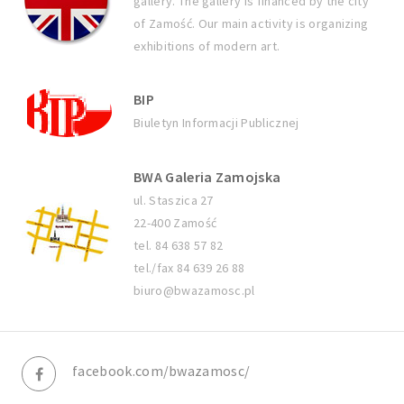
gallery. The gallery is financed by the city
of Zamość. Our main activity is organizing
exhibitions of modern art.
BIP
Biuletyn Informacji Publicznej
BWA Galeria Zamojska
ul. Staszica 27
22-400 Zamość
tel. 84 638 57 82
tel./fax 84 639 26 88
biuro@bwazamosc.pl
facebook.com/bwazamosc/