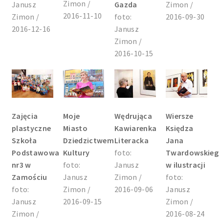
Zimon /
Janusz
Gazda
Zimon /
2016-11-10
Zimon /
foto:
2016-09-30
2016-12-16
Janusz
Zimon /
2016-10-15
Zajęcia
Moje
Wędrująca
Wiersze
plastyczne
Miasto
Kawiarenka
Księdza
Szkoła
Dziedzictwem
Literacka
Jana
Podstawowa
Kultury
foto:
Twardowskie
nr3 w
foto:
Janusz
w ilustracji
Zamościu
Janusz
Zimon /
foto:
foto:
Zimon /
2016-09-06
Janusz
Janusz
2016-09-15
Zimon /
Zimon /
2016-08-24