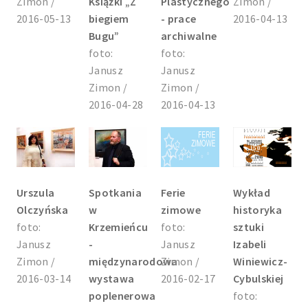
Zimon /
Książki „Z
Plastycznego
Zimon /
2016-05-13
biegiem
- prace
2016-04-13
Bugu”
archiwalne
foto:
foto:
Janusz
Janusz
Zimon /
Zimon /
2016-04-28
2016-04-13
Urszula
Spotkania
Ferie
Wykład
Olczyńska
w
zimowe
historyka
foto:
Krzemieńcu
foto:
sztuki
Janusz
-
Janusz
Izabeli
Zimon /
międzynarodowa
Zimon /
Winiewicz-
2016-03-14
wystawa
2016-02-17
Cybulskiej
poplenerowa
foto: