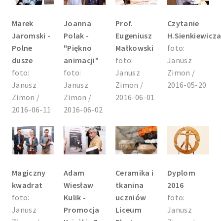
Marek
Joanna
Prof.
Czytanie
Jaromski -
Polak -
Eugeniusz
H.Sienkiewicz
Polne
"Piękno
Małkowski
foto:
dusze
animacji"
foto:
Janusz
foto:
foto:
Janusz
Zimon /
Janusz
Janusz
Zimon /
2016-05-20
Zimon /
Zimon /
2016-06-01
2016-06-11
2016-06-02
Magiczny
Adam
Ceramika i
Dyplom
kwadrat
Wiesław
tkanina
2016
foto:
Kulik -
uczniów
foto:
Janusz
Promocja
Liceum
Janusz