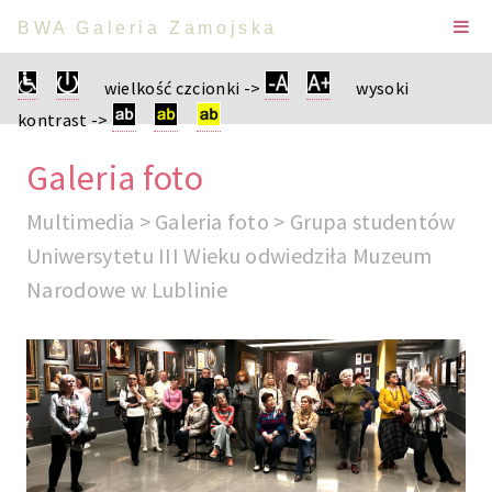
BWA Galeria Zamojska
wielkość czcionki ->
wysoki
kontrast ->
Galeria foto
Multimedia > Galeria foto > Grupa studentów
Uniwersytetu III Wieku odwiedziła Muzeum
Narodowe w Lublinie