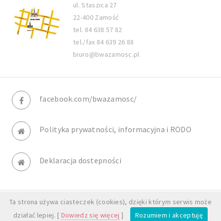
ul. Staszica 27
22-400 Zamość
tel. 84 638 57 82
tel./fax 84 639 26 88
biuro@bwazamosc.pl
facebook.com/bwazamosc/
Polityka prywatności, informacyjna i RODO
Deklaracja dostepności
Ta strona używa ciasteczek (cookies), dzięki którym serwis może
© BWA Galeria Zamojska. All rights reserved.
działać lepiej. [
Dowiedz się więcej
]
Rozumiem i akceptuję