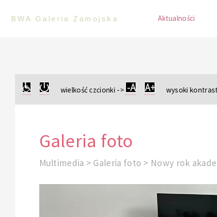
Aktualności
BWA Galeria Zamojska
wielkość czcionki ->
wysoki kontrast
Galeria foto
Multimedia > Galeria foto > Nowy rok akad