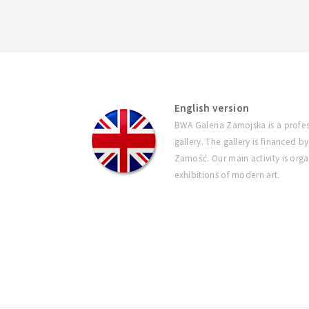
English version
BWA Galeria Zamojska is a profes
gallery. The gallery is financed by
Zamość. Our main activity is orga
exhibitions of modern art.