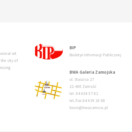
BIP
sional art
Biuletyn Informacji Publicznej
 the city of
nizing
BWA Galeria Zamojska
ul. Staszica 27
22-400 Zamość
tel. 84 638 57 82
tel./fax 84 639 26 88
biuro@bwazamosc.pl