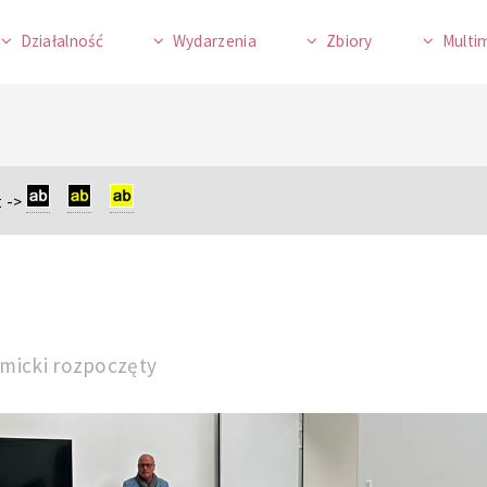
Działalność
Wydarzenia
Zbiory
Multi
 ->
emicki rozpoczęty