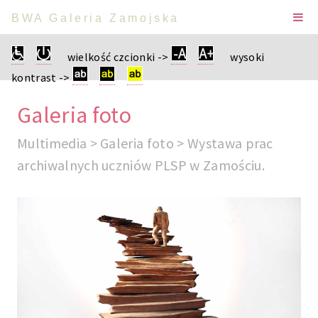
BWA Galeria Zamojska
wielkość czcionki ->
wysoki
kontrast ->
Galeria foto
Multimedia > Galeria foto > Wystawa prac
archiwalnych uczniów PLSP w Zamościu.