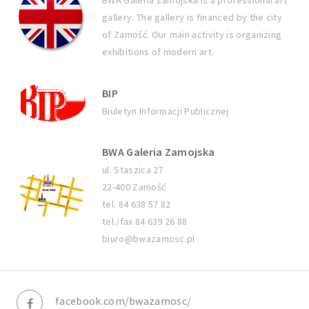
BWA Galeria Zamojska is a professional art
gallery. The gallery is financed by the city
of Zamość. Our main activity is organizing
exhibitions of modern art.
BIP
Biuletyn Informacji Publicznej
BWA Galeria Zamojska
ul. Staszica 27
22-400 Zamość
tel. 84 638 57 82
tel./fax 84 639 26 88
biuro@bwazamosc.pl
facebook.com/bwazamosc/