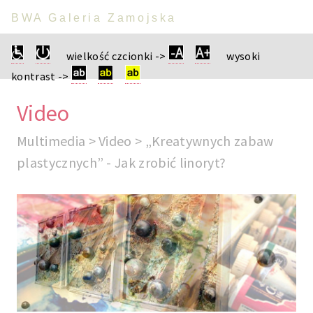
BWA Galeria Zamojska
wielkość czcionki ->
wysoki
kontrast ->
Video
Multimedia > Video > „Kreatywnych zabaw
plastycznych” - Jak zrobić linoryt?