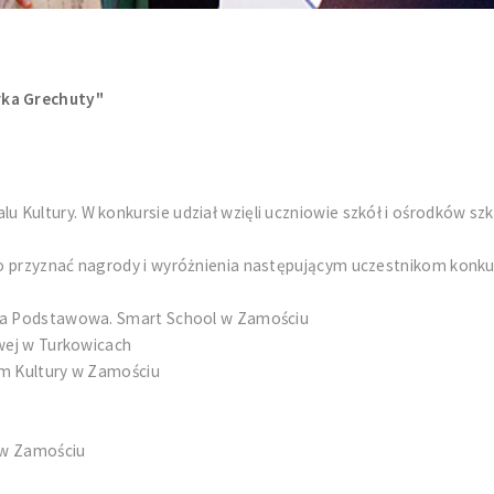
rka Grechuty"
 Kultury. W konkursie udział wzięli uczniowie szkół i ośrodków s
ło przyznać nagrody i wyróżnienia następującym uczestnikom konku
oła Podstawowa. Smart School w Zamościu
owej w Turkowicach
om Kultury w Zamościu
 w Zamościu