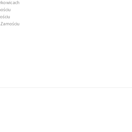
urkowicach
mościu
ościu
w Zamościu