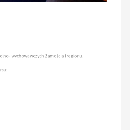
zkolno- wychowawczych Zamościa i regionu.
rsu;