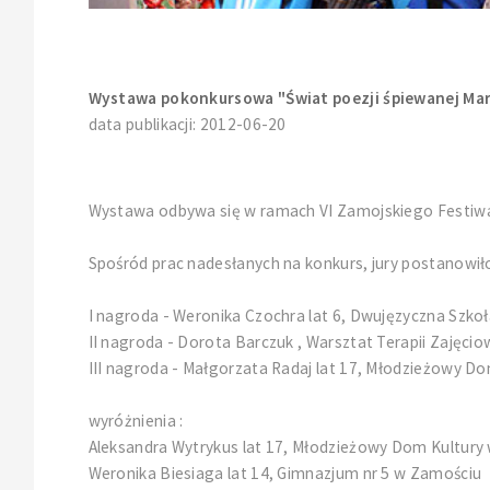
Wystawa pokonkursowa "Świat poezji śpiewanej Ma
data publikacji: 2012-06-20
Wystawa odbywa się w ramach VI Zamojskiego Festiwalu
Spośród prac nadesłanych na konkurs, jury postanowi
I nagroda - Weronika Czochra lat 6, Dwujęzyczna Szk
II nagroda - Dorota Barczuk , Warsztat Terapii Zajęci
III nagroda - Małgorzata Radaj lat 17, Młodzieżowy D
wyróżnienia :
Aleksandra Wytrykus lat 17, Młodzieżowy Dom Kultury
Weronika Biesiaga lat 14, Gimnazjum nr 5 w Zamościu