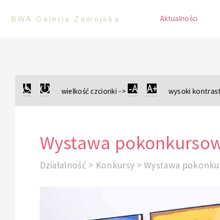
Aktualności
BWA Galeria Zamojska
wielkość czcionki ->
wysoki kontrast
Wystawa pokonkursowa
Działalność > Konkursy > Wystawa pokonku