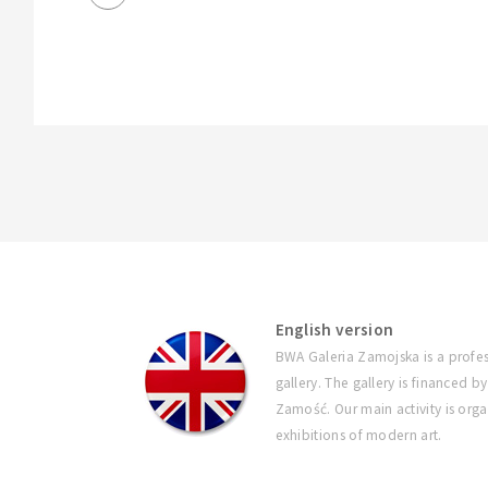
English version
BWA Galeria Zamojska is a profes
gallery. The gallery is financed by
Zamość. Our main activity is orga
exhibitions of modern art.