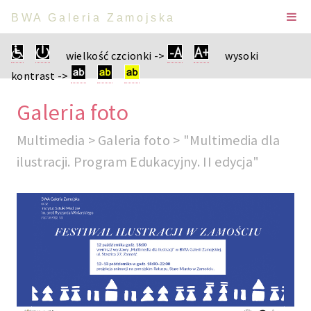
BWA Galeria Zamojska
wielkość czcionki ->
wysoki
kontrast ->
Galeria foto
Multimedia > Galeria foto > "Multimedia dla
ilustracji. Program Edukacyjny. II edycja"