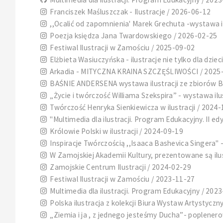
Franciszek Maśluszczak - Ilustracje / 2026-06-12
,,Ocalić od zapomnienia' Marek Grechuta -wystawa il
Poezja księdza Jana Twardowskiego / 2026-02-25
Festiwal Ilustracji w Zamościu / 2025-09-02
Elżbieta Wasiuczyńska - ilustracje nie tylko dla dziec
Arkadia - MITYCZNA KRAINA SZCZĘŚLIWOŚCI / 2025
BAŚNIE ANDERSENA wystawa ilustracji ze zbiorów Biu
„Życie i twórczość Williama Szekspira” - wystawa ilu
Twórczość Henryka Sienkiewicza w ilustracji / 2024
"Multimedia dla ilustracji. Program Edukacyjny. II ed
Królowie Polski w ilustracji / 2024-09-19
Inspiracje Twórczością ,,Isaaca Bashevica Singera" 
W Zamojskiej Akademii Kultury, prezentowane są il
Zamojskie Centrum Ilustracji / 2024-02-29
Festiwal Ilustracji w Zamościu / 2023-11-27
Multimedia dla ilustracji. Program Edukacyjny / 202
Polska ilustracja z kolekcji Biura Wystaw Artystyczny
„Ziemia i ja , z jednego jesteśmy Ducha”- poplenero