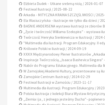
Elżbieta Dudek - Utkane srebrną nicią / 2026-01-07
Festiwal Ilustracji / 2025-08-22
Arkadia - MITYCZNA KRAINA SZCZĘŚLIWOŚCI / 2025
Ela Wasiuczyńska - ilustracje nie tylko dla dzieci / 2
BAŚNIE ANDERSENA wystawa ilustracji ze zbiorów Biu
„Życie i twórczość Williama Szekspira” - wystawa ilu
Twórczość Henryka Sienkiewicza w ilustracji / 2024
"Multimedia dla ilustracji. Program Edukacyjny. II ed
Królowie Polski w ilustracji / 2024-09-19
XXXIX Międzynarodowy Plener Ilustratorów „Arkadia-
Inspiracje Twórczością ,,Isaaca Bashevica Singera" 
Nabór do Programu Edukacyjnego. Multimedia dla Ilu
W Zamojskiej Akademii Kultury, prezentowane są ilus
Zamojskie Centrum Ilustracji / 2024-02-29
Festiwal Ilustracji w Zamościu / 2023-11-17
Multimedia dla ilustracji. Program Edukacyjny / 202
Polska ilustracja z kolekcji Biura Wystaw Artystyczny
„Ziemia i ja , z jednego jesteśmy Ducha”- poplenero
Multimedia dla ilustracji. Program Edukacyjny / 202