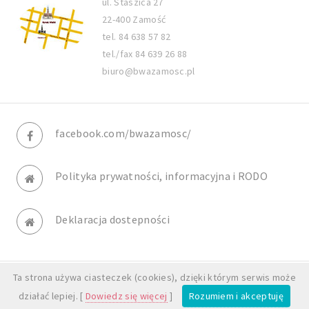
ul. Staszica 27
22-400 Zamość
tel. 84 638 57 82
tel./fax 84 639 26 88
biuro@bwazamosc.pl
facebook.com/bwazamosc/
Polityka prywatności, informacyjna i RODO
Deklaracja dostepności
Ta strona używa ciasteczek (cookies), dzięki którym serwis może
© BWA Galeria Zamojska. All rights reserved.
działać lepiej. [
Dowiedz się więcej
]
Rozumiem i akceptuję