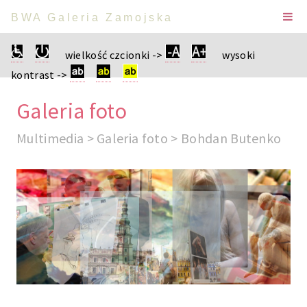
BWA Galeria Zamojska
wielkość czcionki ->
wysoki
kontrast ->
Galeria foto
Multimedia > Galeria foto > Bohdan Butenko