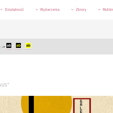
Działalność
Wydarzenia
Zbiory
Multi
 ->
HAUS"