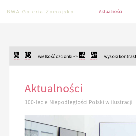
Aktualności
BWA Galeria Zamojska
wielkość czcionki ->
wysoki kontrast
Aktualności
100-lecie Niepodległości Polski w ilustracji