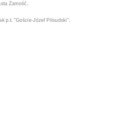
asta Zamość.
 p.t. "Goście-Józef Piłsudski".