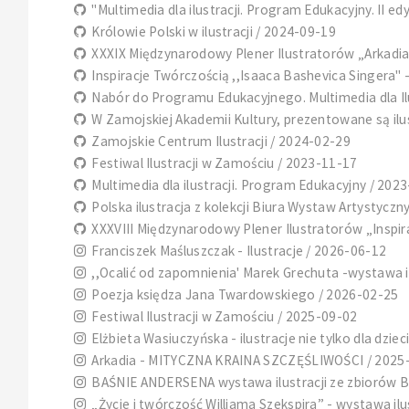
"Multimedia dla ilustracji. Program Edukacyjny. II ed
Królowie Polski w ilustracji / 2024-09-19
XXXIX Międzynarodowy Plener Ilustratorów „Arkadia-
Inspiracje Twórczością ,,Isaaca Bashevica Singera" 
Nabór do Programu Edukacyjnego. Multimedia dla Ilu
W Zamojskiej Akademii Kultury, prezentowane są ilus
Zamojskie Centrum Ilustracji / 2024-02-29
Festiwal Ilustracji w Zamościu / 2023-11-17
Multimedia dla ilustracji. Program Edukacyjny / 202
Polska ilustracja z kolekcji Biura Wystaw Artystyczny
XXXVIII Międzynarodowy Plener Ilustratorów „Inspir
Franciszek Maśluszczak - Ilustracje / 2026-06-12
,,Ocalić od zapomnienia' Marek Grechuta -wystawa il
Poezja księdza Jana Twardowskiego / 2026-02-25
Festiwal Ilustracji w Zamościu / 2025-09-02
Elżbieta Wasiuczyńska - ilustracje nie tylko dla dziec
Arkadia - MITYCZNA KRAINA SZCZĘŚLIWOŚCI / 2025
BAŚNIE ANDERSENA wystawa ilustracji ze zbiorów Biu
„Życie i twórczość Williama Szekspira” - wystawa ilu