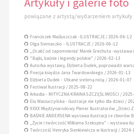
Artykuły i galerie foto
powiązane z artystą/wydarzeniem artykuły i
Franciszek Maśluszczak -ILUSTRACJE / 2026-06-12
Olga Siemaszko - ILUSTRACJE / 2026-06-12
,,Ocalić od zapomnienia' Marek Grechuta -wystawa il
”Bajki, baśnie i legendy polskie” / 2026-02-13
Autorka wystawy, Elżbieta Dudek, poprowadzi warszta
Poezja księdza Jana Twardowskiego / 2026-01-13
Elżbieta Dudek - Utkane srebrną nicią / 2026-01-07
Festiwal Ilustracji / 2025-08-22
Arkadia - MITYCZNA KRAINA SZCZĘŚLIWOŚCI / 2025
Ela Wasiuczyńska - ilustracje nie tylko dla dzieci / 2
XXXX Międzynarodowy Plener Ilustratorów „Dzieci 
BAŚNIE ANDERSENA wystawa ilustracji ze zbiorów Biu
„Życie i twórczość Williama Szekspira” - wystawa ilu
Twórczość Henryka Sienkiewicza w ilustracji / 2024