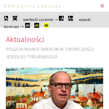
BWA Galeria Zamojska
wielkość czcionki ->
wysoki
kontrast ->
Aktualności
POSZUKIWANIE SAKRUM W TWÓRCZOŚCI
JERZEGO TYBURSKIEGO