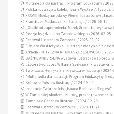
Multimedia dla ilustracji. Program Edukacyjny / 202
Polska ilustracja z kolekcji Biura Wystaw Artystyczny
XXXVIII Międzynarodowy Plener Ilustratorów „Inspir
Franciszek Maśluszczak - Ilustracje / 2026-06-12
,,Ocalić od zapomnienia' Marek Grechuta -wystawa il
Poezja księdza Jana Twardowskiego / 2026-02-25
Festiwal Ilustracji w Zamościu / 2025-09-02
Elżbieta Wasiuczyńska - ilustracje nie tylko dla dziec
Arkadia - MITYCZNA KRAINA SZCZĘŚLIWOŚCI / 2025
BAŚNIE ANDERSENA wystawa ilustracji ze zbiorów Biu
„Życie i twórczość Williama Szekspira” - wystawa ilu
Twórczość Henryka Sienkiewicza w ilustracji / 2024
"Multimedia dla ilustracji. Program Edukacyjny. II ed
Królowie Polski w ilustracji / 2024-09-19
Inspiracje Twórczością ,,Isaaca Bashevica Singera" 
W Zamojskiej Akademii Kultury, prezentowane są il
Zamojskie Centrum Ilustracji / 2024-02-29
Festiwal Ilustracji w Zamościu / 2023-11-27
Multimedia dla ilustracji. Program Edukacyjny / 202