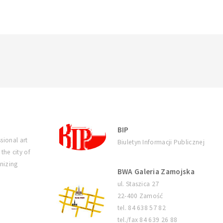
BIP
sional art
Biuletyn Informacji Publicznej
 the city of
nizing
BWA Galeria Zamojska
ul. Staszica 27
22-400 Zamość
tel. 84 638 57 82
tel./fax 84 639 26 88