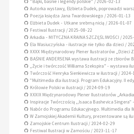
”Bajki, baśnie i legendy polskie” / 2026-02-13
Autorka wystawy, Elżbieta Dudek, poprowadzi warszta
Poezja księdza Jana Twardowskiego / 2026-01-13
Elżbieta Dudek - Utkane srebrną nicią / 2026-01-07
Festiwal Ilustracji / 2025-08-22
Arkadia - MITYCZNA KRAINA SZCZĘŚLIWOŚCI / 2025
Ela Wasiuczyńska - ilustracje nie tylko dla dzieci / 2
XXXX Międzynarodowy Plener Ilustratorów „Dzieci 
BAŚNIE ANDERSENA wystawa ilustracji ze zbiorów Biu
„Życie i twórczość Williama Szekspira” - wystawa ilu
Twórczość Henryka Sienkiewicza w ilustracji / 2024
"Multimedia dla ilustracji. Program Edukacyjny. II ed
Królowie Polski w ilustracji / 2024-09-19
XXXIX Międzynarodowy Plener Ilustratorów „Arkadia-
Inspiracje Twórczością ,,Isaaca Bashevica Singera" 
Nabór do Programu Edukacyjnego. Multimedia dla Ilu
W Zamojskiej Akademii Kultury, prezentowane są ilus
Zamojskie Centrum Ilustracji / 2024-02-29
Festiwal Ilustracji w Zamościu / 2023-11-17