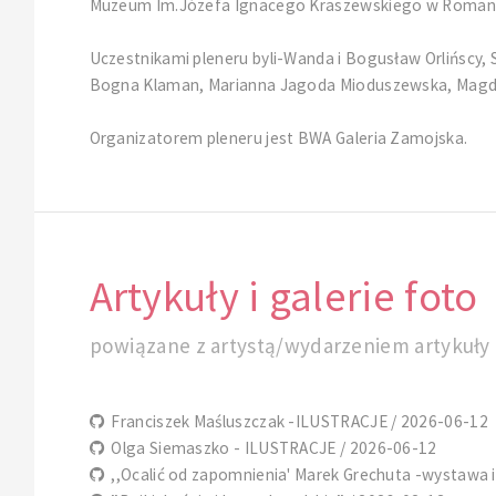
Muzeum Im.Józefa Ignacego Kraszewskiego w Roman
Uczestnikami pleneru byli-Wanda i Bogusław Orlińscy, S
Bogna Klaman, Marianna Jagoda Mioduszewska, Magdal
Organizatorem pleneru jest BWA Galeria Zamojska.
Artykuły i galerie foto
powiązane z artystą/wydarzeniem artykuły i
Franciszek Maśluszczak -ILUSTRACJE / 2026-06-12
Olga Siemaszko - ILUSTRACJE / 2026-06-12
,,Ocalić od zapomnienia' Marek Grechuta -wystawa il