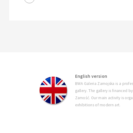
English version
BWA Galeria Zamojska is a profes
gallery. The gallery is financed by
Zamość. Our main activity is orga
exhibitions of modern art.