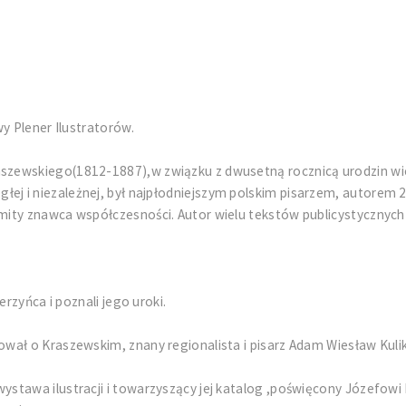
y Plener Ilustratorów.
ewskiego(1812-1887),w związku z dwusetną rocznicą urodzin wielk
odległej i niezależnej, był najpłodniejszym polskim pisarzem, autorem
ity znawca współczesności. Autor wielu tekstów publicystycznych
rzyńca i poznali jego uroki.
wał o Kraszewskim, znany regionalista i pisarz Adam Wiesław Kulik
ystawa ilustracji i towarzyszący jej katalog ,poświęcony Józefo