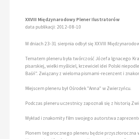
XXVIII Międzynarodowy Plener Ilustratorów
data publikacji: 2012-08-10
W dniach 23-31 sierpnia odbył się XXVIII Międzynarodow
Tematem pleneru była twórczość Józefa Ignacego Krasz
pisarskiej, wielki myśliciel, krzewiciel idei Polski niep
Baśń". Związany z wieloma pismami-recenzent i znakom
Miejscem pleneru był Ośrodek "Anna" w Zwierzyńcu.
Podczas pleneru uczestnicy zapoznali się z historią Zwie
Wykład i znakomity film swojego autorstwa zaprezento
Plonem tegorocznego pleneru będzie przyszłoroczna w