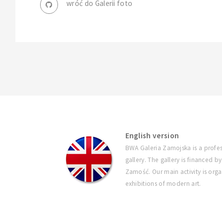
wróć do Galerii foto
English version
BWA Galeria Zamojska is a profes
gallery. The gallery is financed by
Zamość. Our main activity is orga
exhibitions of modern art.