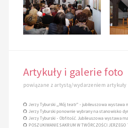
Artykuły i galerie foto
powiązane z artystą/wydarzeniem artykuły i
Jerzy Tyburski ,,Mój teatr" - jubileuszowa wystawa 
Jerzy Tyburski ponownie wybrany na stanowisko dyre
Jerzy Tyburski - Obfitość. Jubileuszowa wystawa m
POSZUKIWANIE SAKRUM W TWÓRCZOŚCI JERZEGO T