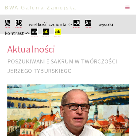
BWA Galeria Zamojska
wielkość czcionki ->
wysoki
kontrast ->
Aktualności
POSZUKIWANIE SAKRUM W TWÓRCZOŚCI
JERZEGO TYBURSKIEGO